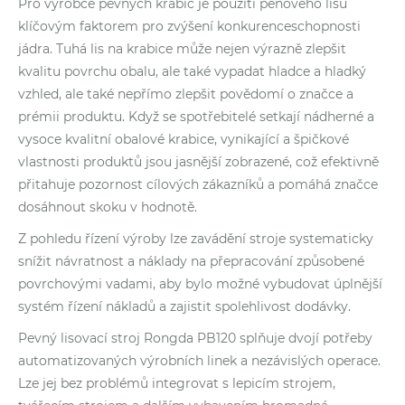
Pro výrobce pevných krabic je použití pěnového lisu
klíčovým faktorem pro zvýšení konkurenceschopnosti
jádra. Tuhá lis na krabice může nejen výrazně zlepšit
kvalitu povrchu obalu, ale také vypadat hladce a hladký
vzhled, ale také nepřímo zlepšit povědomí o značce a
prémii produktu. Když se spotřebitelé setkají nádherné a
vysoce kvalitní obalové krabice, vynikající a špičkové
vlastnosti produktů jsou jasnější zobrazené, což efektivně
přitahuje pozornost cílových zákazníků a pomáhá značce
dosáhnout skoku v hodnotě.
Z pohledu řízení výroby lze zavádění stroje systematicky
snížit návratnost a náklady na přepracování způsobené
povrchovými vadami, aby bylo možné vybudovat úplnější
systém řízení nákladů a zajistit spolehlivost dodávky.
Pevný lisovací stroj Rongda PB120 splňuje dvojí potřeby
automatizovaných výrobních linek a nezávislých operace.
Lze jej bez problémů integrovat s lepicím strojem,