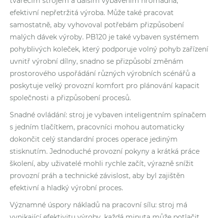
tvářecím strojem a dalším vybavením hromadná,
efektivní nepřetržitá výroba. Může také pracovat
samostatně, aby vyhovoval potřebám přizpůsobení
malých dávek výroby. PB120 je také vybaven systémem
pohyblivých koleček, který podporuje volný pohyb zařízení
uvnitř výrobní dílny, snadno se přizpůsobí změnám
prostorového uspořádání různých výrobních scénářů a
poskytuje velký provozní komfort pro plánování kapacit
společnosti a přizpůsobení procesů.
Snadné ovládání: stroj je vybaven inteligentním spínačem
s jedním tlačítkem, pracovníci mohou automaticky
dokončit celý standardní proces operace jediným
stisknutím. Jednoduché provozní pokyny a krátká práce
školení, aby uživatelé mohli rychle začít, výrazně snížit
provozní práh a technické závislost, aby byl zajištěn
efektivní a hladký výrobní proces.
Významné úspory nákladů na pracovní sílu: stroj má
vynikající efektivitu výroby, každá minuta může potlačit