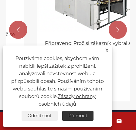


Připraveno: Proč si zákazník vybral stroj
pro ražení za tepla Rongda?
X
Používáme cookies, abychom vám
Ukázat více >>
nabídli lepší zážitek z prohlížení,
analyzovali návštěvnost webu a
přizpůsobili obsah. Používáním tohoto
webu souhlasíte s naším používáním
souborů cookie.
Zásady ochrany
osobních údajů
Odmítnout
Přijmout
O nás




Produkty