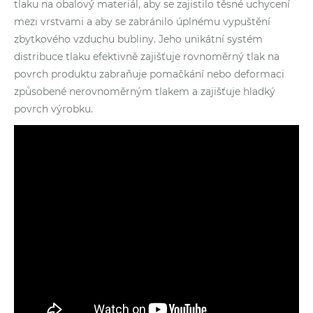
tlaku na obalový materiál, aby se zajistilo těsné uchycení
mezi vrstvami a aby se zabránilo úplnému vypuštění
zbytkového vzduchu bubliny. Jeho unikátní systém
distribuce tlaku efektivně zajišťuje rovnoměrný tlak na
povrch produktu zabraňuje pomačkání nebo deformaci
způsobené nerovnoměrným tlakem a zajišťuje hladký
povrch výrobku.