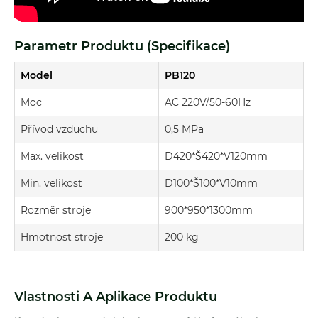
Parametr Produktu (specifikace)
Model
PB120
Moc
AC 220V/50-60Hz
Přívod vzduchu
0,5 MPa
Max. velikost
D420*Š420*V120mm
Min. velikost
D100*Š100*V10mm
Rozměr stroje
900*950*1300mm
Hmotnost stroje
200 kg
Vlastnosti A Aplikace Produktu