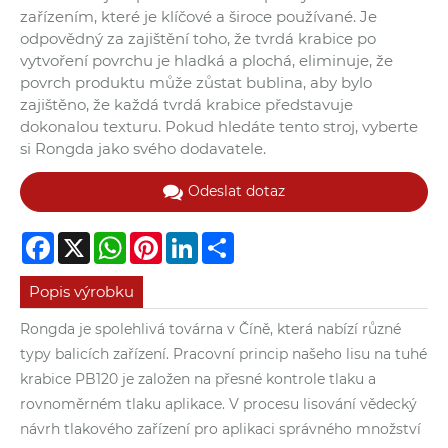
zařízením, které je klíčové a široce používané. Je
odpovědný za zajištění toho, že tvrdá krabice po
vytvoření povrchu je hladká a plochá, eliminuje, že
povrch produktu může zůstat bublina, aby bylo
zajištěno, že každá tvrdá krabice představuje
dokonalou texturu. Pokud hledáte tento stroj, vyberte
si Rongda jako svého dodavatele.
Odeslat dotaz
Facebook
X
WhatsApp
Pinterest
LinkedIn
Share
Popis výrobku
Rongda je spolehlivá továrna v Číně, která nabízí různé
typy balicích zařízení. Pracovní princip našeho lisu na tuhé
krabice PB120 je založen na přesné kontrole tlaku a
rovnoměrném tlaku aplikace. V procesu lisování vědecký
návrh tlakového zařízení pro aplikaci správného množství