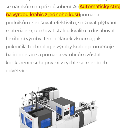
se nárokům na přizpůsobení. An
Automatický stroj
na výrobu krabic z jednoho kusu
pomáhá
podnikům zlepšovat efektivitu, snižovat plýtvání
materiálem, udržovat stálou kvalitu a dosahovat
flexibilní výroby. Tento článek zkoumá, jak
pokročilá technologie výroby krabic proměňuje
balicí operace a pomáhá výrobcům zůstat
konkurenceschopnými v rychle se měnících
odvětvích.