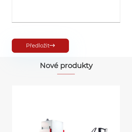
Předložit

Nové produkty
Ruční stroj na lepení rohů pevných
krabic
Ukázat více >>