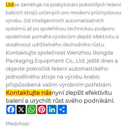
Ltd.
se zaměřuje na poskytování pokročilých řešení
balicích strojů určených pro moderní průmyslovou
výrobu. Od inteligentních automatizačních
systémů až po spolehlivou technickou podporu
společnost pomáhá výrobcům zlepšit efektivitu a
dosáhnout udržitelného obchodního růstu.
Kontaktujte společnost Wenzhou Rongda
Packaging Equipment Co., Ltd. ještě dnes a
objevte pokročilá řešení automatického
jednodílného stroje na výrobu krabic
přizpůsobená vašim výrobním potřebám.
Kontaktujte nás
nyní zlepšit efektivitu
balení a urychlit růst svého podnikání.
Facebook
X
WhatsApp
Pinterest
LinkedIn
Share
Předchozí :