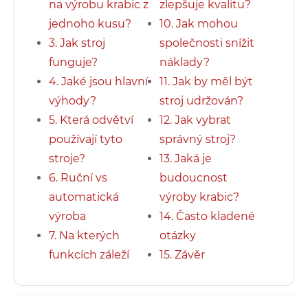
na výrobu krabic z
zlepšuje kvalitu?
jednoho kusu?
10. Jak mohou
3. Jak stroj
společnosti snížit
funguje?
náklady?
4. Jaké jsou hlavní
11. Jak by měl být
výhody?
stroj udržován?
5. Která odvětví
12. Jak vybrat
používají tyto
správný stroj?
stroje?
13. Jaká je
6. Ruční vs
budoucnost
automatická
výroby krabic?
výroba
14. Často kladené
7. Na kterých
otázky
funkcích záleží
15. Závěr