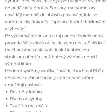
Výrobní proces začíná, když jsou vlnité listy vloženy
do podávací jednotky. Senzory a servomotory
navádějí materiál do oblasti zpracování, kde se
automaticky dokončují operace řezání, drážkování
a rýhování.
Po vytvarování kartonu stroj nanese lepidlo nebo
provede šití v závislosti na designu obalu. Skládací
mechanismus pak tvoří finální krabicovou
strukturu předtím, než hotový výrobek opustí
výrobní linku.
Moderní systémy využívají ovládací rozhraní PLC a
dotykové ovládací panely, které operátorům
umožňují nastavit:
Rozměry krabice
Rychlost výroby
Tloušťka materiálu