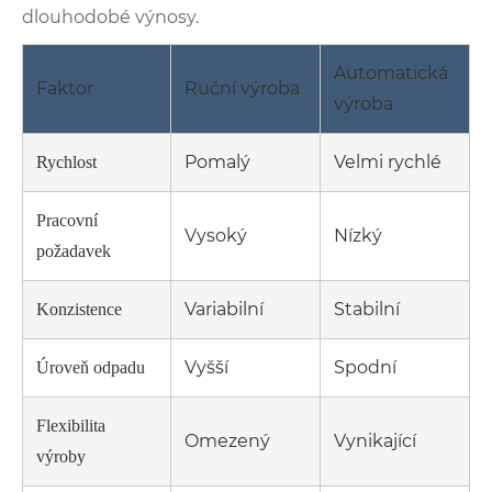
dlouhodobé výnosy.
Automatická
Faktor
Ruční výroba
výroba
Pomalý
Velmi rychlé
Rychlost
Pracovní
Vysoký
Nízký
požadavek
Variabilní
Stabilní
Konzistence
Vyšší
Spodní
Úroveň odpadu
Flexibilita
Omezený
Vynikající
výroby