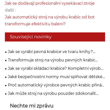
Jak se dodávají profesionální vysekávací stroje
další :
Jak automatický stroj na výrobu krabic od bot
transformuje efektivitu balení?
Související novinky
Jak se vyrábí pevná krabice ve tvaru knihy?
Kompletní průvodce výrobním procesem a
Transformuje stroj na výrobu pevných krabic
automatizací
moderní výrobu obalů?
Jak se vyrábí skládací krabice? Kompletní výrobní
pracovní postup
Jaké bezpečnostní normy musí splňovat dětské
knihy a dárkové krabičky?
Proč automatický výrobce pevných krabic přináší
revoluci v balení?
Jak může stroj na výrobu pouzder zdokonalit
výrobu vašeho krytu?
Nechte mi zprávu