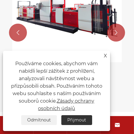


X
Používáme cookies, abychom vám
nabídli lepší zážitek z prohlížení,
analyzovali návštěvnost webu a
přizpůsobili obsah. Používáním tohoto
webu souhlasíte s naším používáním
souborů cookie.
Zásady ochrany
osobních údajů
Doporučení pro novinky
Odmítnout
Přijmout



